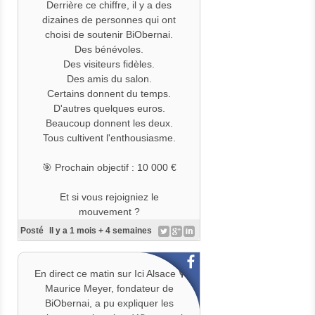
Derrière ce chiffre, il y a des
#ÉconomieLocale
dizaines de personnes qui ont
#
EnsemblePourBiObernai
choisi de soutenir BiObernai.
Des bénévoles.
Des visiteurs fidèles.
Des amis du salon.
Certains donnent du temps.
D'autres quelques euros.
Beaucoup donnent les deux.
Tous cultivent l'enthousiasme.
🎯 Prochain objectif : 10 000 €
Et si vous rejoigniez le
mouvement ?
Posté
Il y a 1 mois + 4 semaines
👉 Contribuer
:
https://www.helloasso.com/associ
ations/association-
En direct ce matin sur Ici Alsace 🎙️
saba/formulaires/1
Maurice Meyer, fondateur de
Devenir
Cultivateur
BiObernai, a pu expliquer les