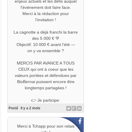
d'enthousiasme
enjeux actuels et les défis auquel
#BiObernai2026
l'événement doit faire face.
#DevenezCultivateurDEnthousias
Merci à la rédaction pour
me
l’invitation !
#CultivonsLEnthousiasme
La cagnotte a déjà franchi la barre
des 5 000 € 💚
Objectif: 10 000 € avant l’été —
on y va ensemble ?
MERCIS PAR AVANCE A TOUS
CEUX qui ont à coeur que les
valeurs portées et défendues par
BioBernai puissent encore être
longtemps partagées !
👉 Je participe:
https://www.helloasso.com/associ
Posté
Il y a 2 mois
ations/association-
saba/formulaires/1
helloasso.com
Merci à Tchapp pour son relais
>▶️ Ecouter le passage: