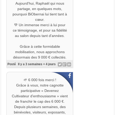
Aujourd'hui, Raphaël qui nous
partage, en quelques mots,
pourquoi BiObernai lui tient tant à
cœur.
💚 Un immense merci à lui pour
ce témoignage, et pour sa fidélité
au salon depuis tant d'années.
Grâce à cette formidable
mobilisation, nous approchons
désormais des 9 000 € collectés.
Posté
Il y a 3 semaines + 4 jours
🎯 Prochaine étape : franchir
ensemble le cap symbolique des
10 000 € !
🌱 6 000 fois merci !
Grâce à vous, notre cagnotte
Et parce que nous voyons plus
participative « Devenez
loin, notre ambition est d'atteindre
Cultivateur d'enthousiasme » vient
15 000 €, afin de préparer la
de franchir le cap des 6 000 €.
prochaine édition de BiObernai
Depuis plusieurs semaines, des
avec encore plus de sérénité et
bénévoles, visiteurs, exposants,