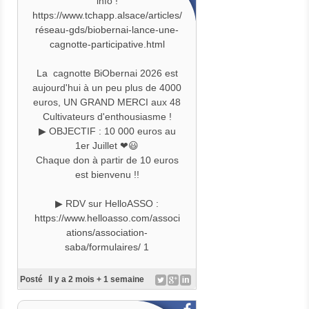
info !
https://www.radiofrance.fr/francebl
https://www.tchapp.alsace/articles/
eu/podcasts/l-eco-d-ici-ici-
réseau-gds/biobernai-lance-une-
alsace/maurice-meyer-fondateur-
cagnotte-participative.html
du-salon-biobernai-on-a-50-000-
euros-de-budget-en-moins-
La
cagnotte BiObernai 2026 est
6472496
aujourd'hui à un peu plus de 4000
euros, UN GRAND MERCI aux 48
Cultivateurs d'enthousiasme !
▶ OBJECTIF : 10 000 euros au
1er Juillet ❤😃
Chaque don à partir de 10 euros
est bienvenu !!
▶ RDV sur HelloASSO :
https://www.helloasso.com/associ
ations/association-
saba/formulaires/
1
Posté
Il y a 2 mois + 1 semaine