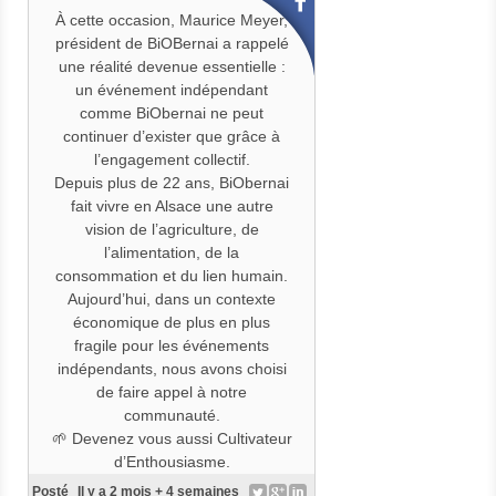
À cette occasion, Maurice Meyer,
président de BiOBernai a rappelé
une réalité devenue essentielle :
un événement indépendant
comme BiObernai ne peut
continuer d’exister que grâce à
l’engagement collectif.
Depuis plus de 22 ans, BiObernai
fait vivre en Alsace une autre
vision de l’agriculture, de
l’alimentation, de la
consommation et du lien humain.
Aujourd’hui, dans un contexte
économique de plus en plus
fragile pour les événements
indépendants, nous avons choisi
de faire appel à notre
communauté.
🌱 Devenez vous aussi Cultivateur
d’Enthousiasme.
👉 Soutenir BiObernai, c’est aider
Posté
Il y a 2 mois + 4 semaines