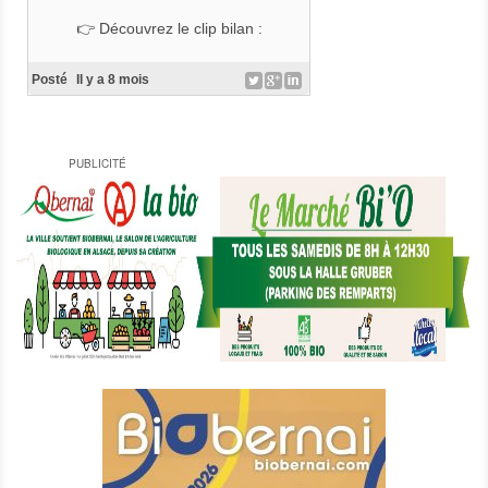
https://www.helloasso.com/associ
ations/association-
👉 Découvrez le clip bilan :
saba/formulaires/1
Posté
Il y a 8 mois
#DevenezCultivateurDEnthousias
me
#BiObernai2026
#CultivonsLEnthousiasme
PUBLICITÉ
#BénévolesBiObernai