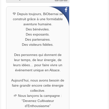
à préserver un événement libre,
engagé et profondément humain.
💚 Participer ou partager la
💚 Depuis toujours, BiObernai se
cagnotte :
construit grâce à une formidable
https://www.helloasso.com/associ
aventure humaine.
ations/association-
Des bénévoles.
saba/formulaires/1
Des exposants.
>📰 Découvrez l’article de France
Des partenaires.
3 :
Des visiteurs fidèles.
https://france3-
regions.franceinfo.fr/grand-
Des personnes qui donnent de
est/bas-rhin/le-salon-biobernai-
leur temps, de leur énergie, de
lance-un-appel-aux-dons-aupres-
leurs idées… pour faire vivre un
du-public-pour-continuer-a-
événement unique en Alsace.
exister-et-garantir-son-
independance-3348607.html
Aujourd’hui, nous avons besoin de
faire grandir encore cette énergie
#BiObernai
collective.
#
DevenezCultivateursDEnthousia
🌱 Nous lançons la campagne :
sme
#
Alsace
#
AgricultureBio
“Devenez Cultivateur
#ÉvénementIndépendant
d’Enthousiasme”