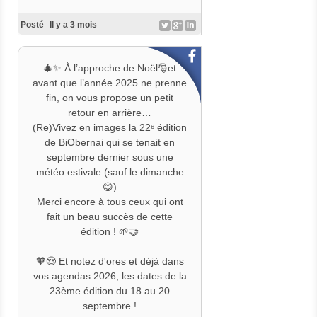
#
ConsommerAutrement
#
Transition
Écologique
Parce que soutenir BiObernai, ce
Posté
Il y a 3 mois
#
EngagementCollectif
n’est pas seulement faire un don.
C’est participer à une aventure
🎄✨ À l’approche de Noël🎅et
collective qui existe depuis plus de
avant que l’année 2025 ne prenne
22 ans.
fin, on vous propose un petit
👉 Vous pouvez contribuer :
retour en arrière…
✔ en donnant
(Re)Vivez en images la 22ᵉ édition
✔ en partageant
de BiObernai qui se tenait en
✔ en parlant de la campagne
septembre dernier sous une
autour de vous
météo estivale (sauf le dimanche
😋)
Et dans une campagne
Merci encore à tous ceux qui ont
participative, chaque partage peut
fait un beau succès de cette
faire la différence 💚
édition ! 🌱🤝
📣 Alors aujourd’hui, nous
🧡😍 Et notez d'ores et déjà dans
comptons sur vous pour relayer
vos agendas 2026, les dates de la
largement cette belle aventure.
23ème édition du 18 au 20
👉 RDV sur helloasso.com :
septembre !