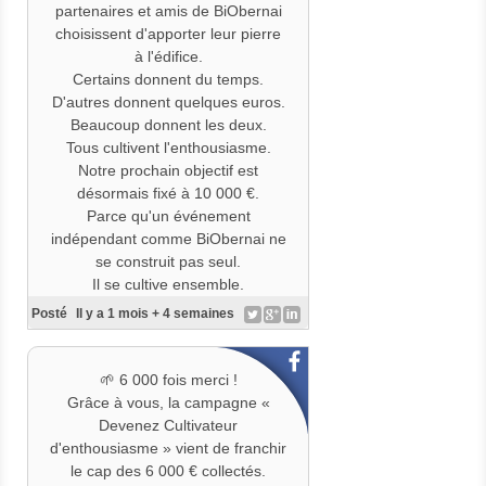
de continuer à faire grandir ce
partenaires et amis de BiObernai
rendez-vous indépendant, engagé
choisissent d'apporter leur pierre
et profondément humain.
à l'édifice.
Certains donnent du temps.
Chaque contribution, quel qu'en
D'autres donnent quelques euros.
soit le montant, est un véritable
Beaucoup donnent les deux.
encouragement et nous
Tous cultivent l'enthousiasme.
rapproche un peu plus de cette
Notre prochain objectif est
ambition collective.
désormais fixé à 10 000 €.
Parce qu'un événement
Et vous... rejoindrez-vous les
indépendant comme BiObernai ne
Cultivateurs d'enthousiasme ? 🌱
se construit pas seul.
Il se cultive ensemble.
👉 C'est ici que ça se passe :
💚 Merci à chacun d'entre vous.
Posté
Il y a 1 mois + 4 semaines
https://www.helloasso.com/associ
👉 Rejoignez les Cultivateurs
ations/association-
d'enthousiasme :
saba/formulaires/1
https://www.helloasso.com/associ
🌱 6 000 fois merci !
ations/association-
Grâce à vous, la campagne «
#BiObernai2026
saba/formulaires/
1 ou en BIO
Devenez Cultivateur
#
CultivonsLEnthousiasme
d'enthousiasme » vient de franchir
#
CultivateursDEnthousiasme
le cap des 6 000 € collectés.
#ÉvénementEngagé